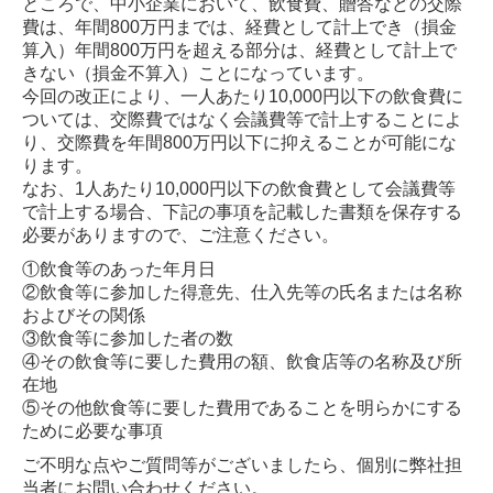
ところで、中小企業において、飲食費、贈答などの交際
費は、年間800万円までは、経費として計上でき（損金
算入）年間800万円を超える部分は、経費として計上で
きない（損金不算入）ことになっています。
今回の改正により、一人あたり10,000円以下の飲食費に
ついては、交際費ではなく会議費等で計上することによ
り、交際費を年間800万円以下に抑えることが可能にな
ります。
なお、1人あたり10,000円以下の飲食費として会議費等
で計上する場合、下記の事項を記載した書類を保存する
必要がありますので、ご注意ください。
①飲食等のあった年月日
②飲食等に参加した得意先、仕入先等の氏名または名称
およびその関係
③飲食等に参加した者の数
④その飲食等に要した費用の額、飲食店等の名称及び所
在地
⑤その他飲食等に要した費用であることを明らかにする
ために必要な事項
ご不明な点やご質問等がございましたら、個別に弊社担
当者にお問い合わせください。