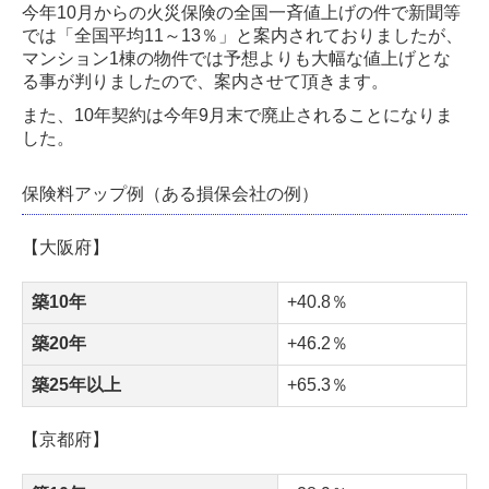
今年
10月からの火災保険の全国一斉値上げの件で新聞等
では「全国平均11～13％」と案内
されておりましたが、
マンション1
棟の物件では予想よりも大幅な値上げとな
る事が判りましたので、案内させ
て頂きます。
また、
10年契約は今年9月末で廃止されることになりま
した。
保険料アップ例（ある損保会社の例）
【大阪府】
築10年
+40.8％
築20年
+46.2％
築25年以上
+65.3％
【京都府】