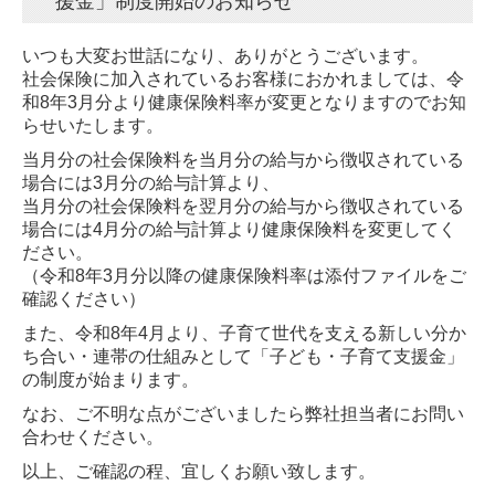
援金」制度開始のお知らせ
お客さまの声
いつも大変お世話になり、ありがとうございます。
社会保険に加入されているお客様におかれましては、令
お役立ち情報
和8年3月分より健康保険料率が変更となりますのでお知
らせいたします。
税務トピックス
当月分の社会保険料を当月分の給与から徴収されている
リンク集
場合には3月分の給与計算より、
当月分の社会保険料を翌月分の給与から徴収されている
お問合せ
場合には4月分の給与計算より健康保険料を変更してく
ださい。
プライバシーポリシー
（令和8年3月分以降の健康保険料率は添付ファイルをご
確認ください）
また、令和8年4月より、子育て世代を支える新しい分か
ち合い・連帯の仕組みとして「子ども・子育て支援金」
の制度が始まります。
なお、ご不明な点がございましたら弊社担当者にお問い
合わせください。
以上、ご確認の程、宜しくお願い致します。