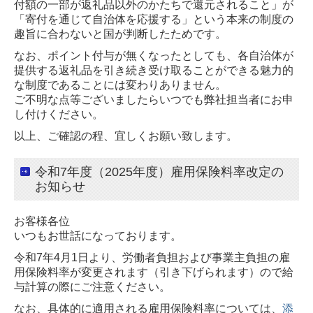
付額の一部が返礼品以外の
かたちで還元されること」が
「寄付を通じて自治体を応援する」という本来の制度
の
趣旨に合わないと国が判断したためです。
なお、ポイント付与が無くなったとしても、各自治体が
提供する返礼品を引き続き
受け取ることができる魅力的
な制度であることには変わりありません。
ご不明な点等ございましたらいつでも弊社担当者にお申
し付けください。
​以上、ご確認の程、宜しくお願い致します。
令和7年度（2025年度）雇用保険料率改定の
お知らせ
お客様各位
いつもお世話になっております。
令和7年4月1日より、労働者負担および事業主負担の雇
用保険料率が変更されます（引き下げられます）ので給
与計算の際にご注意ください。
なお、具体的に適用される雇用保険料率については、
添