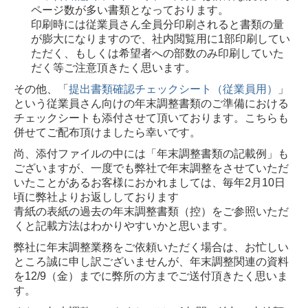
ページ数が多い書類となっております。
印刷時には従業員さん全員分印刷されると書類の量
が膨大になりますので、社内閲覧用に1部印刷してい
ただく、もしくは希望者への部数のみ印刷していた
だく等ご注意頂きたく思います。
その他、「
提出書類確認チェックシート（従業員用）
」
という従業員さん向けの年末調整書類のご準備における
チェックシートも添付させて頂いております。こちらも
併せてご配布頂けましたら幸いです。
尚、添付ファイルの中には「年末調整書類の記載例」も
ございますが、一度でも弊社で年末調整をさせていただ
いたことがあるお客様におかれましては、毎年2月10日
頃に弊社よりお返ししております
青紙の表紙の過去の年末調整書類（控）をご参照いただ
くと記載方法はわかりやすいかと思います。
弊社に年末調整業務をご依頼いただく場合は、お忙しい
ところ誠に申し訳ございませんが、年末調整関連の資料
を12/9（金）までに弊所の方までご送付頂きたく思いま
す。