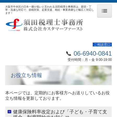
大阪市中央区の日本一腰が低いと言われる須田税理士事務所は、親切・丁
寧・迅速な対応で、節税対策、起業支援、相続・事業承継など幅広く対応し
ます！
ホーム
代表者プロフィール
ご相談窓口
経営理念・行動指針
📞
06-6940-0841
節税対策でお悩みの方
受付時間：
月－金 9:00-19:00
相続・事業承継
お役立ち情報
税理士変更検討の方
会社設立をお考えの方
本ページでは、定期的にお客様方へお送りしているお役
立ち情報を更新しております。
ご契約までの流れ
健康保険料率改定および「子ども・子育て支
事務所案内