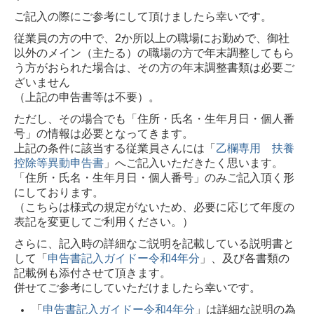
ご記入の際にご参考にして頂けましたら幸いです。
従業員の方の中で、2か所以上の職場にお勤めで、御社
以外のメイン（主たる）の職場の方で年末調整してもら
う方がおられた場合は、その方の年末調整書類は必要ご
ざいません
（上記の申告書等は不要）。
ただし、その場合でも「住所・氏名・生年月日・個人番
号」の情報は必要となってきます。
上記の条件に該当する従業員さんには「
乙欄専用 扶養
控除等異動申告書
」へご記入いただきたく思います。
「住所・氏名・生年月日・個人番号」のみご記入頂く形
にしております。
（こちらは様式の規定がないため、必要に応じて年度の
表記を変更してご利用ください。）
さらに、記入時の詳細なご説明を記載している説明書と
して「
申告書記入ガイドー令和4年分
」、及び各書類の
記載例も添付させて頂きます。
併せてご参考にしていただけましたら幸いです。
「
申告書記入ガイドー令和4年分
」は詳細な説明の為